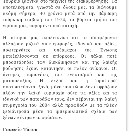
Τουρκία ξαφνικά στο παιχνίδι της διακυβέρνησης. Τα
αποτελέσματα, γνωστά σε όλους μας, τα βιώνουμε
ακόμη σήμερα, 40 χρόνια μετά από την βάρβαρη
τούρκικη εισβολή του 1974, το βόρειο τμήμα του
νησιού μας, παραμένει υπό κατοχή.
Η ιστορία μας αποδεικνύει ότι τα συμφέροντα
αλλάζουν ριζικά συμπεριφορές, ιδανικά και αξίες,
πρωτεργάτες και υπέρμαχοι της Ένωσης
μετεξελίσσονται σε επίορκους. Οι πάλαι ποτέ
μπροστάρηδες των διεκδικήσεων και της λαϊκής
βούλησης έχουν καταντήσει οι πλέον ανίκανοι. Οι
άνευρες μαριονέτες του ενδοτισμού και της
ματαιοδοξίας. Η δεξιά' και η 'αριστερά'
συστρατεύονται ξανά, μόνο που τώρα δεν εκφράζουν
πλέον την λαϊκή κυριαρχία ούτε τις αξίες και τα
ιδανικά των πατεράδων τους, δεν σέβονται την λαϊκή
ετυμηγορία του 2004 αλλά προωθούν με τα πλέον
ξεδιάντροπα μέσα τα ιμπεριαλιστικά σχέδια των
ξένων κέντρων αποφάσεων.
Γραφείο Τύπου