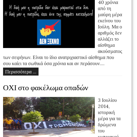
40 χρόνια
από τη
μαύρη μέρα
εκείνου του
Ιούλη. Μα ο
αριθμός δεν
αλλάζει το
αίσθημα
ακούσματος
των σειρήνων. Είναι το ίδιο ανατριχιαστικό αίσθημα που
σου καίει τα σωθικά όσα χρόνια και αν περάσουν....
Περισσότερα ...
ΟΧΙ στο φακέλωμα οπαδών
3 Ιουλίου
2014,
ιστορική
μέρα για τα
δρώμενα
του
κυπριακού