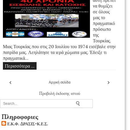
αυτή πρέπει
να θυμίζει
σε όλους
μας το
πραγματικό
πρόσωπο
της
Τουρκίας.
Μιας Τουρκίας που στις 20 Ιουλίου του 1974 εισέβαλε στην
πατρίδα μας. Λεηλάτησε τα ιερά χώματα μας. Έδειξε τι
πραγματικά...
Περισσότερα ...
‹
›
Αρχική σελίδα
Προβολή έκδοσης ιστού
Πληροφοριες
Ε.Κ.Φ. ΔΡΑΣΙΣ-Κ.Ε.Σ.