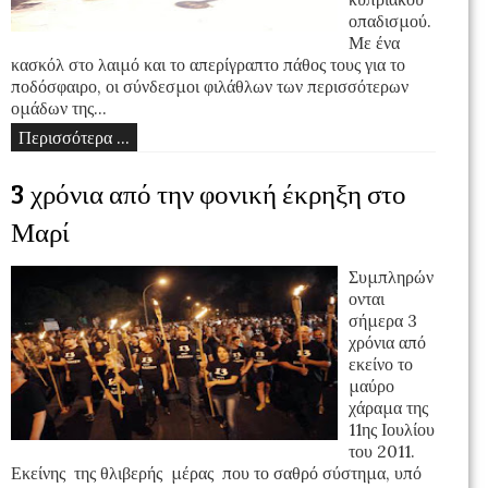
οπαδισμού.
Με ένα
κασκόλ στο λαιμό και το απερίγραπτο πάθος τους για το
ποδόσφαιρο, οι σύνδεσμοι φιλάθλων των περισσότερων
ομάδων της...
Περισσότερα ...
3 χρόνια από την φονική έκρηξη στο
Μαρί
Συμπληρών
ονται
σήμερα 3
χρόνια από
εκείνο το
μαύρο
χάραμα της
11ης Ιουλίου
του 2011.
Εκείνης της θλιβερής μέρας που το σαθρό σύστημα, υπό