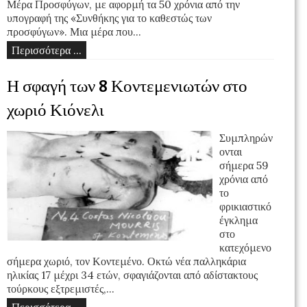
Μέρα Προσφύγων, με αφορμή τα 50 χρόνια από την
υπογραφή της «Συνθήκης για το καθεστώς των
προσφύγων». Μια μέρα που...
Περισσότερα ...
Η σφαγή των 8 Κοντεμενιωτών στο
χωριό Κιόνελι
Συμπληρών
ονται
σήμερα 59
χρόνια από
το
φρικιαστικό
έγκλημα
στο
κατεχόμενο
σήμερα χωριό, τον Κοντεμένο. Οκτώ νέα παλληκάρια
ηλικίας 17 μέχρι 34 ετών, σφαγιάζονται από αδίστακτους
τούρκους εξτρεμιστές,...