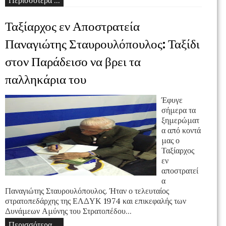
Περισσότερα ...
Ταξίαρχος εν Αποστρατεία
Παναγιώτης Σταυρουλόπουλος: Ταξίδι
στον Παράδεισο να βρει τα
παλληκάρια του
Έφυγε
σήμερα τα
ξημερώματ
α από κοντά
μας ο
Ταξίαρχος
εν
αποστρατεί
α
Παναγιώτης Σταυρουλόπουλος. Ήταν ο τελευταίος
στρατοπεδάρχης της ΕΛΔΥΚ 1974 και επικεφαλής των
Δυνάμεων Αμύνης του Στρατοπέδου...
Περισσότερα ...