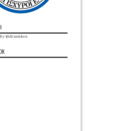
R
by @drasiskes
OK