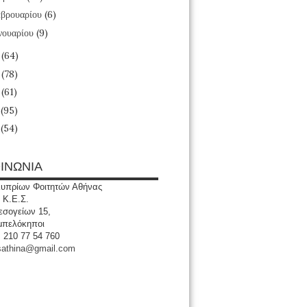
βρουαρίου
(6)
νουαρίου
(9)
6
(64)
5
(78)
4
(61)
3
(95)
2
(54)
ΙΝΩΝΙΑ
υπρίων Φοιτητών Αθήνας
 Κ.Ε.Σ.
σογείων 15,
μπελόκηποι
: 210 77 54 760
sathina@gmail.com