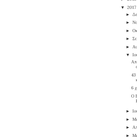
201
▼
Δε
►
Νο
►
Οκ
►
Σε
►
Α
►
Ιο
▼
Απα
43 
6 χ
Ο 
Ιο
►
Μ
►
Απ
►
Μ
►