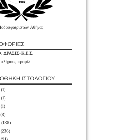
Ποδοσφαιριστών Αθήνας
ΟΦΟΡΙΕΣ
Φ. ΔΡΑΣΙΣ-Κ.Ε.Σ.
 πλήρους προφίλ
ΙΟΘΗΚΗ ΙΣΤΟΛΟΓΙΟΥ
6
(1)
4
(1)
3
(1)
1
(8)
0
(188)
9
(236)
8
(91)