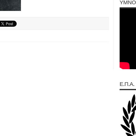
ΥΜΝΟ
Ε.Π.Α.