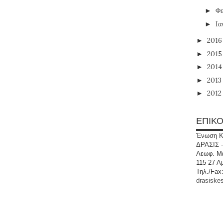
Φε
►
Ια
►
201
►
201
►
201
►
201
►
201
►
ΕΠΙΚΟ
Ένωση Κ
ΔΡΑΣΙΣ -
Λεωφ. Με
115 27 Α
Τηλ./Fax
drasiske