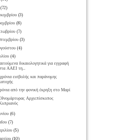
7
(72)
κεμβρίου
(3)
εμβρίου
(8)
τωβρίου
(7)
πτεμβρίου
(3)
υγούστου
(4)
υλίου
(4)
ιτούμενα δικαιολογητικά για εγγραφή
στα ΑΑΕΙ τη...
χρόνια εισβολής και παράνομης
κατοχής
ρόνια από την φονική έκρηξη στο Μαρί
Εθνομάρτυρας Αρχιεπίσκοπος
Κυπριανός
υνίου
(6)
αΐου
(7)
ριλίου
(5)
αρτίου
(10)