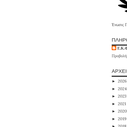
Ένωσις 
ΠΛΗΡ
Ε.Κ.
Προβολή
ΑΡΧΕ
202
►
202
►
202
►
202
►
202
►
201
►
201
►