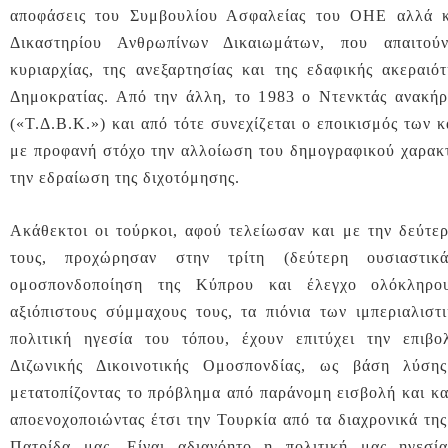
αποφάσεις του Συμβουλίου Ασφαλείας του ΟΗΕ αλλά 
Δικαστηρίου Ανθρωπίνων Δικαιωμάτων, που απαιτο
κυριαρχίας, της ανεξαρτησίας και της εδαφικής ακεραιό
Δημοκρατίας. Από την άλλη, το 1983 ο Ντενκτάς ανακή
(«Τ.Δ.Β.Κ.») και από τότε συνεχίζεται ο εποικισμός των
με προφανή στόχο την αλλοίωση του δημογραφικού χαρακ
την εδραίωση της διχοτόμησης.
Ακάθεκτοι οι τούρκοι, αφού τελείωσαν και με την δεύτε
τους, προχώρησαν στην τρίτη (δεύτερη ουσιαστικ
ομοσπονδοποίηση της Κύπρου και έλεγχο ολόκληρο
αξιόπιστους σύμμαχους τους, τα πιόνια των ιμπεριαλισ
πολιτική ηγεσία του τόπου, έχουν επιτύχει την επιβο
Διζωνικής Δικοινοτικής Ομοσπονδίας, ως βάση λύση
μετατοπίζοντας το πρόβλημα από παράνομη εισβολή και κα
αποενοχοποιώντας έτσι την Τουρκία από τα διαχρονικά τη
Πατρίδα μας. Είναι αδιανόητο η πολιτική μας ηγεσί