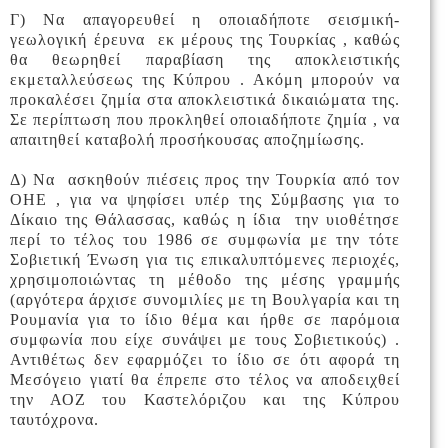
Γ) Να απαγορευθεί η οποιαδήποτε σεισμική-
γεωλογική έρευνα εκ μέρους της Τουρκίας , καθώς
θα θεωρηθεί παραβίαση της αποκλειστικής
εκμεταλλεύσεως της Κύπρου . Ακόμη μπορούν να
προκαλέσει ζημία στα αποκλειστικά δικαιώματα της.
Σε περίπτωση που προκληθεί οποιαδήποτε ζημία , να
απαιτηθεί καταβολή προσήκουσας αποζημίωσης.
Δ) Να ασκηθούν πιέσεις προς την Τουρκία από τον
ΟΗΕ , για να ψηφίσει υπέρ της Σύμβασης για το
Δίκαιο της Θάλασσας, καθώς η ίδια την υιοθέτησε
περί το τέλος του 1986 σε συμφωνία με την τότε
Σοβιετική Ένωση για τις επικαλυπτόμενες περιοχές,
χρησιμοποιώντας τη μέθοδο της μέσης γραμμής
(αργότερα άρχισε συνομιλίες με τη Βουλγαρία και τη
Ρουμανία για το ίδιο θέμα και ήρθε σε παρόμοια
συμφωνία που είχε συνάψει με τους Σοβιετικούς) .
Αντιθέτως δεν εφαρμόζει το ίδιο σε ότι αφορά τη
Μεσόγειο γιατί θα έπρεπε στο τέλος να αποδειχθεί
την ΑΟΖ του Καστελόριζου και της Κύπρου
ταυτόχρονα.