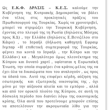
Ως
Ε.Κ.Φ. ΔΡΑΣΙΣ – Κ.Ε.Σ.
καλούμε την
Κυβέρνηση της Κυπριακής Δημοκρατίας να βάλει
ένα τέλος στις προκλητικές πράξεις του
Πρωθυπουργού της Τουρκίας. Χωρίς να χρονοτριβεί,
μπορεί να στριμώξει την Τουρκική Κυβέρνηση,
έχοντας στο πλευρό της τη Ρωσία (δηλώσεις Μόσχας
προς ΚΔ) , την Ελλάδα (δηλώσεις Ε.Βενιζέλου στο
Κάιρο) , το Ισραήλ (δήλωση καθηγητή Εφραιμ
Ινμπαρ «Η επιθετική συμπεριφορά της Τουρκίας,
φέρνει πιο κοντά το Ισραήλ , την Κύπρο και την
Ελλάδα») κα . Μεγαλύτερο όμως πλεονέκτημα της
Κύπρου και δυνατό χαρτί , υφίσταται η Ευρωπαϊκή
Ένωση, την οποία συμφέρει ένα κράτος-μέλος της να
έχει όλα τα δικαιώματα που του αναλογούν , ως προς
τα ύδατά του. Αυτό της επιφέρει κέρδη, αύξηση της
εσωτερικής και εξωτερικής οικονομίας της , όχι
μόνο με την αύξουσα αλιεία και το εμπόριο , αλλά
και από τον ορυκτό πλούτο της Κύπρου, σε αυτή τη
δύσκολη περίοδο που διανύει λόγω της οικονομικής
κρίσης. Όλα αυτά που προτείνουμε μπορούν επίσης
να αποτελέσουν την ακρογωνιαία λίθο για την