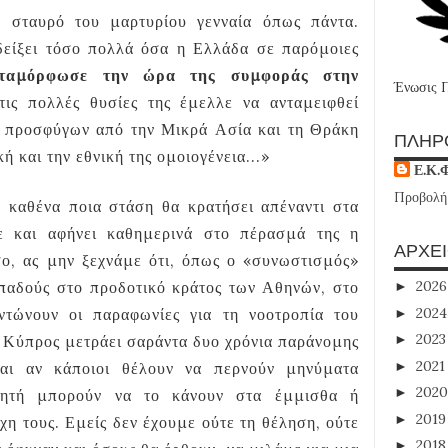
σταυρό του μαρτυρίου γενναία όπως πάντα.
ιδείξει τόσο πολλά όσα η Ελλάδα σε παρόμοιες
ταμόρφωσε την ώρα της συμφοράς στην
Ένωσις 
 τις πολλές θυσίες της έμελλε να ανταμειφθεί
 προσφύγων από την Μικρά Ασία και τη Θράκη
ΠΛΗΡ
 και την εθνική της ομοιογένεια...»
Ε.Κ.
Προβολή
 καθένα ποια στάση θα κρατήσει απέναντι στα
ε και αφήνει καθημερινά στο πέρασμά της η
ΑΡΧΕ
σο, ας μην ξεχνάμε ότι, όπως ο «συνωστισμός»
οπαδούς στο προδοτικό κράτος των Αθηνών, στο
202
►
202
ντώνουν οι παραφωνίες για τη νοοτροπία του
►
202
Η Κύπρος μετράει σαράντα δυο χρόνια παράνομης
►
202
►
και αν κάποιοι θέλουν να περνούν μηνύματα
202
►
τητή μπορούν να το κάνουν στα έμμισθα ή
201
►
η τους. Εμείς δεν έχουμε ούτε τη θέληση, ούτε
201
►