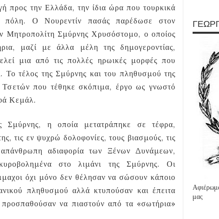
ή προς την Ελλάδα, την ίδια ώρα που τουρκικά
ν πόλη. Ο Νουρεντίν πασάς παρέδωσε στον
ΓΕΩΡΓ
ον Μητροπολίτη Σμύρνης Χρυσόστομο, ο οποίος
ήρια, μαζί με άλλα μέλη της δημογεροντίας,
ελεί μια από τις πολλές ηρωικές μορφές που
ς. Το τέλος της Σμύρνης και του πληθυσμού της
 Τσετών που τέθηκε σκόπιμα, έργο ως γνωστό
φά Κεμάλ.
ς Σμύρνης, η οποία μετατράπηκε σε τέφρα,
ς, τις εν ψυχρώ δολοφονίες, τους βιασμούς, τις
ν απάνθρωπη αδιαφορία των Ξένων Δυνάμεων,
κυροβολημένα στο λιμάνι της Σμύρνης. Οι
μμαχοι όχι μόνο δεν θέλησαν να σώσουν κάποιο
Αφιέρωμα
ιανικού πληθυσμού αλλά κτυπούσαν και έπειτα
μας
 προσπαθούσαν να πιαστούν από τα «σωτήρια»