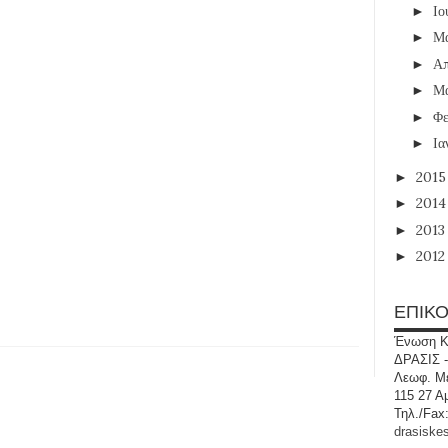
Ιο
►
Μ
►
Απ
►
Μ
►
Φε
►
Ια
►
201
►
201
►
201
►
201
►
ΕΠΙΚΟ
Ένωση Κ
ΔΡΑΣΙΣ -
Λεωφ. Με
115 27 Α
Τηλ./Fax
drasiske