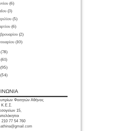
υνίου
(6)
αΐου
(3)
ριλίου
(5)
αρτίου
(6)
βρουαρίου
(2)
νουαρίου
(10)
5
(78)
4
(61)
3
(95)
2
(54)
ΙΝΩΝΙΑ
υπρίων Φοιτητών Αθήνας
 Κ.Ε.Σ.
σογείων 15,
μπελόκηποι
: 210 77 54 760
sathina@gmail.com