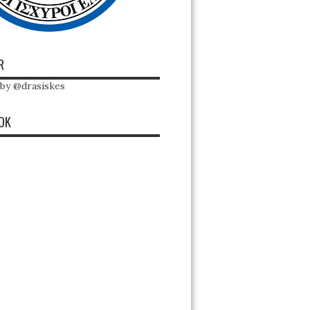
R
by @drasiskes
OK