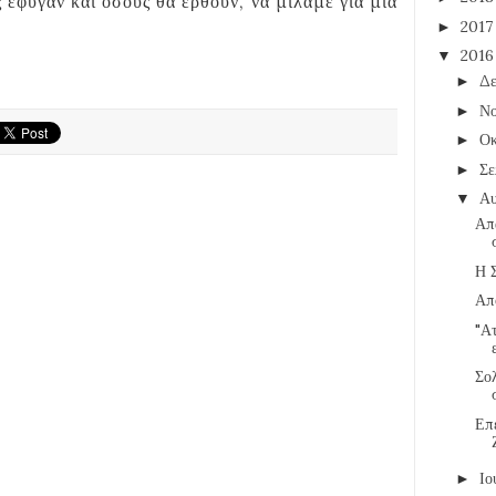
 έφυγαν και όσους θα έρθουν, να μιλάμε για μια
201
►
201
▼
Δε
►
Νο
►
Οκ
►
Σε
►
Α
▼
Απα
Η 
Απ
"Α
Σο
Επ
Ιο
►