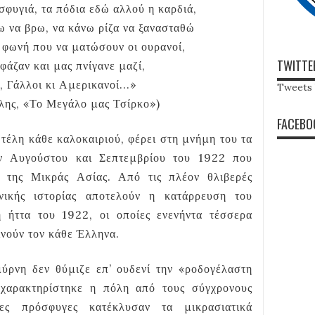
φυγιά, τα πόδια εδώ αλλού η καρδιά,
 να βρω, να κάνω ρίζα να ξανασταθώ
 φωνή που να ματώσουν οι ουρανοί,
TWITTE
φάζαν και μας πνίγανε μαζί,
, Γάλλοι κι Αμερικανοί...»
Tweets 
λης, «Το Μεγάλο μας Τσίρκο»)
FACEBO
 τέλη κάθε καλοκαιριού, φέρει στη μνήμη του τα
ών Αυγούστου και Σεπτεμβρίου του 1922 που
 της Μικράς Ασίας. Από τις πλέον θλιβερές
νικής ιστορίας αποτελούν η κατάρρευση του
 ήττα του 1922, οι οποίες ενενήντα τέσσερα
ινούν τον κάθε Έλληνα.
ρνη δεν θύμιζε επ’ ουδενί την «ροδογέλαστη
 χαρακτηρίστηκε η πόλη από τους σύγχρονους
δες πρόσφυγες κατέκλυσαν τα μικρασιατικά