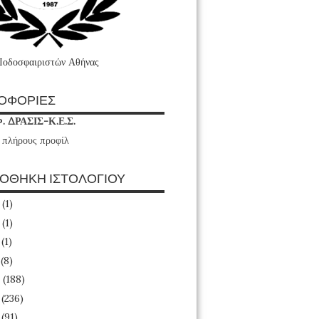
Ποδοσφαιριστών Αθήνας
ΟΦΟΡΙΕΣ
Φ. ΔΡΑΣΙΣ-Κ.Ε.Σ.
 πλήρους προφίλ
ΙΟΘΗΚΗ ΙΣΤΟΛΟΓΙΟΥ
6
(1)
4
(1)
3
(1)
1
(8)
0
(188)
9
(236)
8
(91)