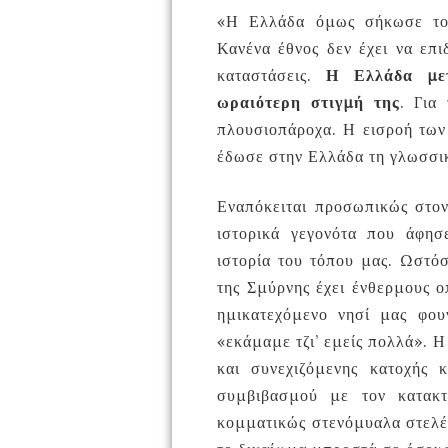
«Η Ελλάδα όμως σήκωσε το 
Κανένα έθνος δεν έχει να επ
καταστάσεις.
Η Ελλάδα με
ωραιότερη στιγμή της
. Για
πλουσιοπάροχα. Η εισροή των
έδωσε στην Ελλάδα τη γλωσσική
Εναπόκειται προσωπικώς στον
ιστορικά γεγονότα που άφησ
ιστορία του τόπου μας. Ωστό
της Σμύρνης έχει ένθερμους 
ημικατεχόμενο νησί μας φου
«εκάμαμε τζι’ εμείς πολλά». 
και συνεχιζόμενης κατοχής 
συμβιβασμού με τον κατακ
κομματικώς στενόμυαλα στελέχ