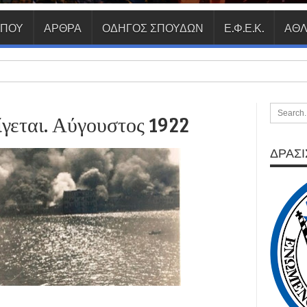
ΥΠΟΥ
ΑΡΘΡΑ
ΟΔΗΓΟΣ ΣΠΟΥΔΩΝ
Ε.Φ.Ε.Κ.
ΑΘΛ
γεται. Αύγουστος 1922
ΔΡΑΣΙΣ