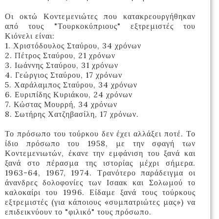
Οι οκτώ Κοντεμενιώτες που κατακρεουργήθηκαν
από τους "Τουρκοκύπριους" εξτρεμιστές του
Κιόνελι είναι:
1. Χριστόδουλος Σταύρου, 34 χρόνων
2. Πέτρος Σταύρου, 21 χρόνων
3. Ιωάννης Σταύρου, 31 χρόνων
4. Γεώργιος Σταύρου, 17 χρόνων
5. Χαράλαμπος Σταύρου, 34 χρόνων
6. Ευριπίδης Κυριάκου, 24 χρόνων
7. Κώστας Μουρρή, 34 χρόνων
8. Σωτήρης Χατζηβασίλη, 17 χρόνων.
Το πρόσωπο του τούρκου δεν έχει αλλάξει ποτέ. Το
ίδιο πρόσωπο του 1958, με την σφαγή των
Κοντεμενιωτών, έκανε την εμφάνιση του ξανά και
ξανά στο πέρασμα της ιστορίας μέχρι σήμερα.
1963-64, 1967, 1974. Τρανότερο παράδειγμα οι
άνανδρες δολοφονίες των Ισαακ και Σολωμού το
καλοκαίρι του 1996. Είδαμε ξανά τους τούρκους
εξτρεμιστές (για κάποιους «συμπατριώτες μας») να
επιδεικνύουν το "φιλικό" τους πρόσωπο.