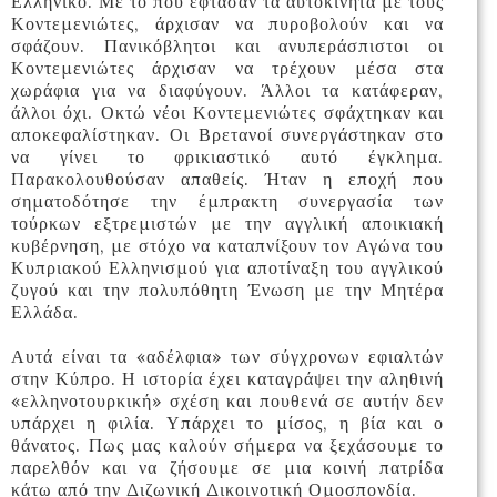
Ελληνικό. Με το που έφτασαν τα αυτοκίνητα με τους
Κοντεμενιώτες, άρχισαν να πυροβολούν και να
σφάζουν. Πανικόβλητοι και ανυπεράσπιστοι οι
Κοντεμενιώτες άρχισαν να τρέχουν μέσα στα
χωράφια για να διαφύγουν. Άλλοι τα κατάφεραν,
άλλοι όχι. Οκτώ νέοι Κοντεμενιώτες σφάχτηκαν και
αποκεφαλίστηκαν. Οι Βρετανοί συνεργάστηκαν στο
να γίνει το φρικιαστικό αυτό έγκλημα.
Παρακολουθούσαν απαθείς. Ήταν η εποχή που
σηματοδότησε την έμπρακτη συνεργασία των
τούρκων εξτρεμιστών με την αγγλική αποικιακή
κυβέρνηση, με στόχο να καταπνίξουν τον Αγώνα του
Κυπριακού Ελληνισμού για αποτίναξη του αγγλικού
ζυγού και την πολυπόθητη Ένωση με την Μητέρα
Ελλάδα.
Αυτά είναι τα «αδέλφια» των σύγχρονων εφιαλτών
στην Κύπρο. Η ιστορία έχει καταγράψει την αληθινή
«ελληνοτουρκική» σχέση και πουθενά σε αυτήν δεν
υπάρχει η φιλία. Υπάρχει το μίσος, η βία και ο
θάνατος. Πως μας καλούν σήμερα να ξεχάσουμε το
παρελθόν και να ζήσουμε σε μια κοινή πατρίδα
κάτω από την Διζωνική Δικοινοτική Ομοσπονδία.