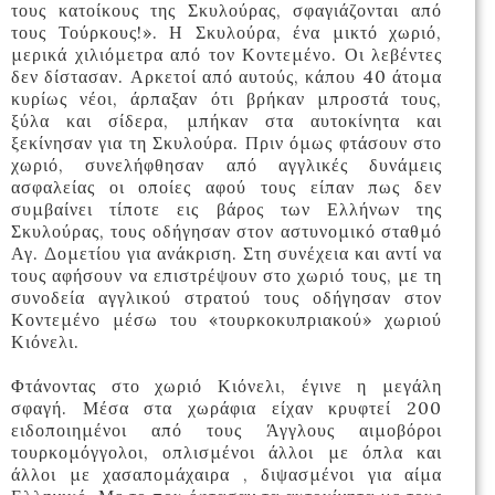
τους κατοίκους της Σκυλούρας, σφαγιάζονται από
τους Τούρκους!». Η Σκυλούρα, ένα μικτό χωριό,
μερικά χιλιόμετρα από τον Κοντεμένο. Οι λεβέντες
δεν δίστασαν. Αρκετοί από αυτούς, κάπου 40 άτομα
κυρίως νέοι, άρπαξαν ότι βρήκαν μπροστά τους,
ξύλα και σίδερα, μπήκαν στα αυτοκίνητα και
ξεκίνησαν για τη Σκυλούρα. Πριν όμως φτάσουν στο
χωριό, συνελήφθησαν από αγγλικές δυνάμεις
ασφαλείας οι οποίες αφού τους είπαν πως δεν
συμβαίνει τίποτε εις βάρος των Ελλήνων της
Σκυλούρας, τους οδήγησαν στον αστυνομικό σταθμό
Αγ. Δομετίου για ανάκριση. Στη συνέχεια και αντί να
τους αφήσουν να επιστρέψουν στο χωριό τους, με τη
συνοδεία αγγλικού στρατού τους οδήγησαν στον
Κοντεμένο μέσω του «τουρκοκυπριακού» χωριού
Κιόνελι.
Φτάνοντας στο χωριό Κιόνελι, έγινε η μεγάλη
σφαγή. Μέσα στα χωράφια είχαν κρυφτεί 200
ειδοποιημένοι από τους Άγγλους αιμοβόροι
τουρκομόγγολοι, οπλισμένοι άλλοι με όπλα και
άλλοι με χασαπομάχαιρα , διψασμένοι για αίμα