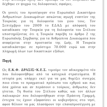
δέχθηκε εν ψυχρώ τις δολοφονικές σφαίρες.
Οι γονείς του προσέφυγαν στο Ευρωπαϊκό Δικαστήριο
Ανθρωπίνων Δικαιωμάτων ασκώντας αγωγή εναντίον της
Τουρκίας για τη δολοφονία του γιου τους. Τον
Σεπτέμβριο του 2009 το ΕΔΑΔ με απόφασή του
καταδίκασε την Τουρκία για τη δολοφονία του Στέλιου
υποστηρίζοντας ότι η Τουρκία παρέβη το άρθρο 2 της
Ευρωπαϊκής Σύμβασης για τα Ανθρώπινα Δικαιώματα που
αναφέρεται στην προστασία της ζωής. Η Τουρκία
καταδικάστηκε σε πρόστιμο 70.000 ευρώ και στην
πληρωμή όλων των δικαστικών εξόδων.
Πηγή
Ως
Ε.Κ.Φ. ΔΡΑΣΙΣ-Κ.Ε.Σ.
τιμούμε τον αδικοχαμένο νέο
που δολοφονήθηκε από τα κατοχικά στρατεύματα. Η
ιστορία μας υπάρχει εκεί για να μας θυμίζει συνεχώς
ποιο είναι το πραγματικό πρόσωπο του εχθρού και πως
όσα χρόνια και αν περάσουν ο τούρκος, άνθρωπος δεν
γίνεται. Τη θυσία του Στέλιου καθώς και τον άλλων
παλικαριών που δολοφονήθηκαν στην Πράσινη Γραμμή,
έντεχνα τις έχουν εξαφανίσει οι κυβερνήσεις στο νησί,
αφού θέλουν να μας πλασάρουν την επαναπροσέγγιση με