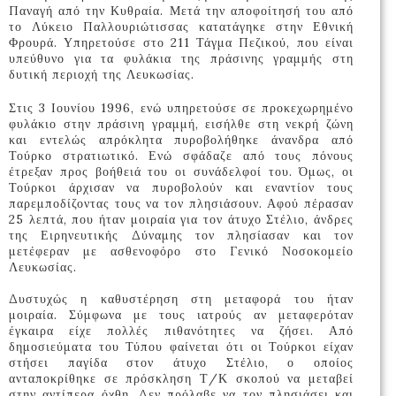
Παναγή από την Κυθραία. Μετά την αποφοίτησή του από
το Λύκειο Παλλουριώτισσας κατατάγηκε στην Εθνικ
ή
Φρουρά. Υπηρετούσε στο 211 Τάγμα Πεζικού, που είναι
υπεύθυνο για τα φυλάκια της πράσινης γραμμής στη
δυτική περιοχή της Λευκωσίας.
Στις 3 Ιουνίου 1996, ενώ υπηρετούσε σε προκεχωρημένο
φυλάκιο στην πράσινη γραμμή, εισήλθε στη νεκρή ζώνη
και εντελώς απρόκλητα πυροβολήθηκε άνανδρα από
Τούρκο στρατιωτικό. Ενώ σφάδαζε από τους πόνους
έτρεξαν προς βοήθειά του οι συνάδελφοί του. Όμως, οι
Τούρκοι άρχισαν να πυροβολούν και εναντίον τους
παρεμποδίζοντας τους να τον πλησιάσουν. Αφού πέρασαν
25 λεπτά, που ήταν μοιραία για τον άτυχο Στέλιο, άνδρες
της Ειρηνευτικής Δύναμης τον πλησίασαν και τον
μετέφεραν με ασθενοφόρο στο Γενικό Νοσοκομείο
Λευκωσίας.
Δυστυχώς η καθυστέρηση στη μεταφορά του ήταν
μοιραία. Σύμφωνα με τους ιατρούς αν μεταφερόταν
έγκαιρα είχε πολλές πιθανότητες να ζήσει. Από
δημοσιεύματα του Τύπου φαίνεται ότι οι Τούρκοι είχαν
στήσει παγίδα στον άτυχο Στέλιο, ο οποίος
ανταποκρίθηκε σε πρόσκληση Τ/Κ σκοπού να μεταβεί
στην αντίπερα όχθη. Δεν πρόλαβε να τον πλησιάσει και