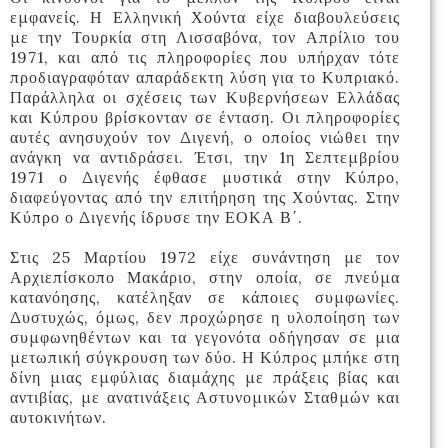
εμφανείς. Η Ελληνική Χούντα είχε διαβουλεύσεις
με την Τουρκία στη Λισσαβόνα, τον Απρίλιο του
1971, και από τις πληροφορίες που υπήρχαν τότε
προδιαγραφόταν απαράδεκτη λύση για το Κυπριακό.
Παράλληλα οι σχέσεις των Κυβερνήσεων Ελλάδας
και Κύπρου βρίσκονταν σε ένταση. Οι πληροφορίες
αυτές ανησυχούν τον Διγενή, ο οποίος νιώθει την
ανάγκη να αντιδράσει. Έτσι, την 1η Σεπτεμβρίου
1971 ο Διγενής έφθασε μυστικά στην Κύπρο,
διαφεύγοντας από την επιτήρηση της Χούντας. Στην
Κύπρο ο Διγενής ίδρυσε την ΕΟΚΑ Β΄.
Στις 25 Μαρτίου 1972 είχε συνάντηση με τον
Αρχιεπίσκοπο Μακάριο, στην οποία, σε πνεύμα
κατανόησης, κατέληξαν σε κάποιες συμφωνίες.
Δυστυχώς, όμως, δεν προχώρησε η υλοποίηση των
συμφωνηθέντων και τα γεγονότα οδήγησαν σε μια
μετωπική σύγκρουση των δύο. Η Κύπρος μπήκε στη
δίνη μιας εμφύλιας διαμάχης με πράξεις βίας και
αντιβίας, με ανατινάξεις Αστυνομικών Σταθμών και
αυτοκινήτων.