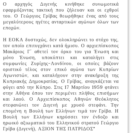
Ο αρχηγός Διγενής κινήθηκε συνωμοτικά
εφαρμόζοντας τακτική που ζήλευαν και οι εχθροί
του. Ο Γεώργιος Γρίβας θεωρήθηκε ένας από τους
μεγαλύτερους ηγέτες ανταρτικών αγώνων όλων των
εποχών.
Η ΕΟΚΑ δυστυχώς, δεν ολοκληρώνει το στόχο της,
τον οποίο επιτυγχάνει κατά ήμισυ. Ο αρχιεπίσκοπος
Μακάριος Γ΄ αθετεί τον όρκο του για Ένωση και
μόνο Ένωση, υποκύπτει και καταλήγει στις
συμφωνίες Ζυρίχης-Λονδίνου, οι οποίες βάζουν
οριστικό τέλος στον επικό αγώνα των Κυπρίων
Αγωνιστών, και καταλήγουν στην ανακήρυξη της
Κυπριακής Δημοκρατίας. Ο Γρίβας, αναγκάζεται να
φύγει από την Κύπρο. Στις 17 Μαρτίου 1959 φτάνει
στην Αθήνα όπου τον περιμένει πλήθος επισήμων
και λαού. Ο Αρχιεπίσκοπος Αθηνών Θεόκλητος
στεφανώνει τον Διγενή με χρυσό στεφάνι. Την
επομένη η Βουλή των Ελλήνων τιμά τον Γρίβα. Η
Βουλή των Ελλήνων κηρύσσει τον ένδοξο και
ηρωικό αξιωματικό του Ελληνικού στρατού Γεώργιο
Γρίβα (Διγενή), ΑΞΙΟΝ ΤΗΣ ΠΑΤΡΙΔΟΣ"