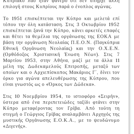
Κυπριακό λαό ήταν φανερό ότι δεν υπήρχε άλλη
επιλογή στους Κυπρίους παρά ο ένοπλος αγώνας.
Το 1951 επισκέπτεται την Κύπρο και μελετά επί
τόπου την όλη κατάσταση. Στις 3 Οκτωβρίου 1952
επισκέπτεται ξανά την Κύπρο, κάνει αρκετές επαφές
και θέτει τα θεμέλια της οργάνωσης της ΕΟΚΑ με
βάση την οργάνωση Νεολαίας Π.Ε.Ο.Ν. (Παγκύπρια
Εθνική Οργάνωση Νεολαίας) και την Ο.Χ.Ε.Ν.
(Ορθόδοξος Χριστιανική Ένωση Νέων). Στις 7
Μαρτίου 1953, στην Αθήνα, μαζί με τα άλλα 11
μέλη της Δωδεκαμελούς Επιτροπής, μεταξύ των
οποίων και ο Αρχιεπίσκοπος Μακάριος Γ΄, δίνει τον
όρκο για αγώνα απελευθέρωσης της Κύπρου, που
είναι γνωστός ως ο «Όρκος των Δώδεκα».
Στις 10 Νοεμβρίου 1954, το ιστιοφόρο «Σειρήν»,
ύστερα από ένα περιπετειώδες ταξίδι φτάνει στην
Κύπρο μεταφέροντας τον Γρίβα. Από τούτη τη
στιγμή ο Γεώργιος Γρίβας αναλαμβάνει Αρχηγός της
μυστικής Οργάνωσης Ε.Ο.Κ.Α., με το ψευδώνυμο
«Διγενής».