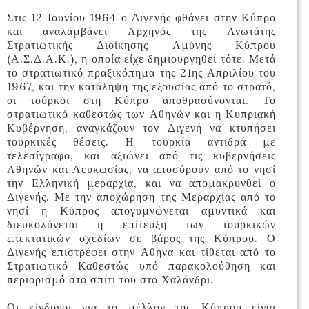
Στις 12 Ιουνίου 1964 ο Διγενής φθάνει στην Κύπρο
και αναλαμβάνει Αρχηγός της Ανωτάτης
Στρατιωτικής Διοίκησης Αμύνης Κύπρου
(Α.Σ.Δ.Α.Κ.), η οποία είχε δημιουργηθεί τότε. Μετά
το στρατιωτικό πραξικόπημα της 21ης Απριλίου του
1967, και την κατάληψη της εξουσίας από το στρατό,
οι τούρκοι στη Κύπρο αποθρασύνονται. Το
στρατιωτικό καθεστώς των Αθηνών και η Κυπριακή
Κυβέρνηση, αναγκάζουν τον Διγενή να κτυπήσει
τουρκικές θέσεις. Η τουρκία αντιδρά με
τελεσίγραφο, και αξιώνει από τις κυβερνήσεις
Αθηνών και Λευκωσίας, να αποσύρουν από το νησί
την Ελληνική μεραρχία, και να απομακρυνθεί ο
Διγενής. Με την αποχώρηση της Μεραρχίας από το
νησί η Κύπρος απογυμνώνεται αμυντικά και
διευκολύνεται η επίτευξη των τουρκικών
επεκτατικών σχεδίων σε βάρος της Κύπρου. Ο
Διγενής επιστρέφει στην Αθήνα και τίθεται από το
Στρατιωτικό Καθεστώς υπό παρακολούθηση και
περιορισμό στο σπίτι του στο Χαλάνδρι.
Οι κίνδυνοι για το μέλλον της Κύπρου είναι