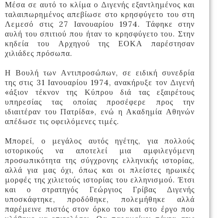
Μέσα σε αυτό το κλίμα ο Διγενής εξαντλημένος και
ταλαιπωρημένος απεβίωσε στο κρησφύγετο του στη
Λεμεσό στις 27 Ιανουαρίου 1974. Τάφηκε στην
αυλή του σπιτιού που ήταν το κρησφύγετο του. Στην
κηδεία του Αρχηγού της ΕΟΚΑ παρέστησαν
χιλιάδες πρόσωπα.
Η Βουλή των Αντιπροσώπων, σε ειδική συνεδρία
της στις 31 Ιανουαρίου 1974, ανακήρυξε τον Διγενή
«άξιον τέκνον της Κύπρου διά τας εξαιρέτους
υπηρεσίας τας οποίας προσέφερε προς την
ιδιαιτέραν του Πατρίδα», ενώ η Ακαδημία Αθηνών
απέδωσε τις οφειλόμενες τιμές.
Μπορεί, ο μεγάλος αυτός ηγέτης, για πολλούς
ιστορικούς να αποτελεί μια αμφιλεγόμενη
προσωπικότητα της σύγχρονης ελληνικής ιστορίας,
αλλά για μας όχι, όπως και οι πλείστες ηρωικές
μορφές της χιλιετούς ιστορίας του ελληνισμού. Έτσι
και ο στρατηγός Γεώργιος Γρίβας Διγενής
υποσκάφτηκε, προδόθηκε, πολεμήθηκε αλλά
παρέμεινε πιστός στον όρκο του και στο έργο που