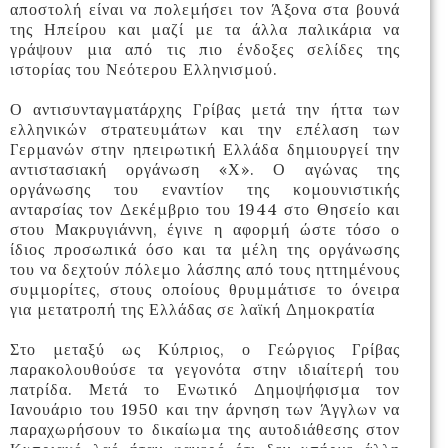
αποστολή είναι να πολεμήσει τον Άξονα στα βουνά
της Ηπείρου και μαζί με τα άλλα παλικάρια να
γράψουν μια από τις πιο ένδοξες σελίδες της
ιστορίας του Νεότερου Ελληνισμού.
Ο αντισυνταγματάρχης Γρίβας μετά την ήττα των
ελληνικών στρατευμάτων και την επέλαση των
Γερμανών στην ηπειρωτική Ελλάδα δημιουργεί την
αντιστασιακή οργάνωση «Χ». Ο αγώνας της
οργάνωσης του εναντίον της κομουνιστικής
ανταρσίας τον Δεκέμβριο του 1944 στο Θησείο και
στου Μακρυγιάννη, έγινε η αφορμή ώστε τόσο ο
ίδιος προσωπικά όσο και τα μέλη της οργάνωσης
του να δεχτούν πόλεμο λάσπης από τους ηττημένους
συμμορίτες, στους οποίους θρυμμάτισε το όνειρα
για μετατροπή της Ελλάδας σε λαϊκή Δημοκρατία
Στο μεταξύ ως Κύπριος, ο Γεώργιος Γρίβας
παρακολουθούσε τα γεγονότα στην ιδιαίτερή του
πατρίδα. Μετά το Ενωτικό Δημοψήφισμα τον
Ιανουάριο του 1950 και την άρνηση των Άγγλων να
παραχωρήσουν το δικαίωμα της αυτοδιάθεσης στον