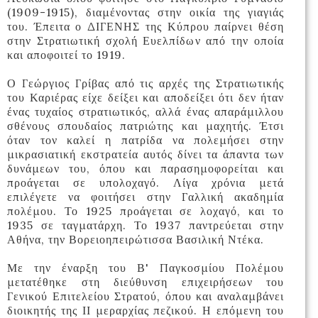
(1909-1915), διαμένοντας στην οικία της γιαγιάς
του. Έπειτα ο ΔΙΓΕΝΗΣ της Κύπρου παίρνει θέση
στην Στρατιωτική σχολή Ευελπίδων από την οποί
α
και αποφοιτεί το 1919.
Ο Γεώργιος Γρίβας από τις αρχές της Στρατιωτικής
του Καριέρας είχε δείξει και αποδείξει ότι δεν ήταν
ένας τυχαίος στρατιωτικός, αλλά ένας απαράμιλλου
σθένους σπουδαίος πατριώτης και μαχητής. Έτσι
όταν τον καλεί η πατρίδα να πολεμήσει στην
μικρασιατική εκστρατεία αυτός δίνει τα άπαντα των
δυνάμεων του, όπου και παρασημοφορείται και
προάγεται σε υπολοχαγό. Λίγα χρόνια μετά
επιλέγετε να φοιτήσει στην Γαλλική ακαδημία
πολέμου. Το 1925 προάγεται σε λοχαγό, και το
1935 σε ταγματάρχη. Το 1937 παντρεύεται στην
Αθήνα, την Βορειοηπειρώτισσα Βασιλική Ντέκα.
Με την έναρξη του Β' Παγκοσμίου Πολέμου
μετατέθηκε στη διεύθυνση επιχειρήσεων του
Γενικού Επιτελείου Στρατού, όπου και αναλαμβάνει
διοικητής της ΙΙ μεραρχίας πεζικού. Η επόμενη του