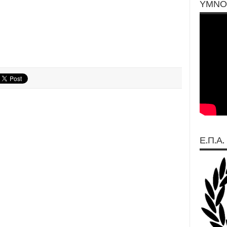
ΥΜΝΟ
Ε.Π.Α.