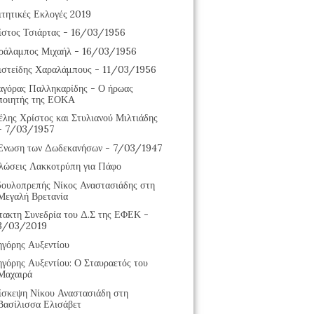
ιτητικές Εκλογές 2019
ίστος Τσιάρτας - 16/03/1956
ράλαμπος Μιχαήλ - 16/03/1956
ιστείδης Χαραλάμπους - 11/03/1956
αγόρας Παλληκαρίδης - Ο ήρωας
ποιητής της ΕΟΚΑ
έλης Χρίστος και Στυλιανού Μιλτιάδης
- 7/03/1957
Ένωση των Δωδεκανήσων - 7/03/1947
λώσεις Λακκοτρύπη για Πάφο
δουλοπρεπής Νίκος Αναστασιάδης στη
Μεγαλή Βρετανία
τακτη Συνεδρία του Δ.Σ της ΕΦΕΚ -
3/03/2019
ηγόρης Αυξεντίου
ηγόρης Αυξεντίου: Ο Σταυραετός του
Μαχαιρά
ίσκεψη Νίκου Αναστασιάδη στη
Βασίλισσα Ελισάβετ