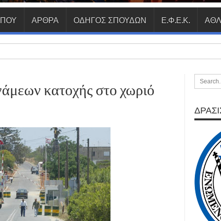
ΥΠΟΥ
ΑΡΘΡΑ
ΟΔΗΓΟΣ ΣΠΟΥΔΩΝ
Ε.Φ.Ε.Κ.
ΑΘΛ
άμεων κατοχής στο χωριό
ΔΡΑΣΙΣ