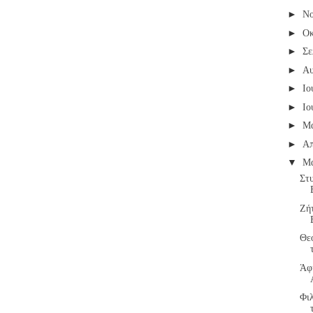
Νο
►
Οκ
►
Σε
►
Α
►
Ιο
►
Ιο
►
Μ
►
Απ
►
Μ
▼
Στυ
Ζή
Θε
Άφ
Φι