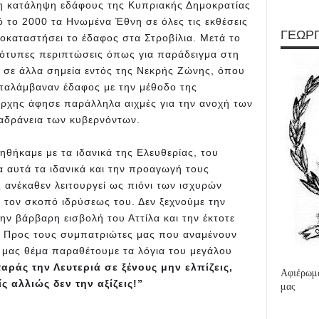
η κατάληψη εδάφους της Κυπριακής Δημοκρατίας
ό το 2000 τα Ηνωμένα Έθνη σε όλες τις εκθέσεις
ΓΕΩΡΓ
οκαταστήσει το έδαφος στα Στροβίλια. Μετά το
ιότυπες περιπτώσεις όπως για παράδειγμα στη
 σε άλλα σημεία εντός της Νεκρής Ζώνης, όπου
ταλάμβαναν έδαφος με την μέθοδο της
ρχης άφησε παράλληλα αιχμές για την ανοχή των
 αδράνεια των κυβερνόντων.
θήκαμε με τα ιδανικά της Ελευθερίας, του
α αυτά τα ιδανικά και την προαγωγή τους
 ανέκαθεν λειτουργεί ως πιόνι των ισχυρών
 τον σκοπό ιδρύσεως του. Δεν ξεχνούμε την
ν βάρβαρη εισβολή του Αττίλα και την έκτοτε
. Προς τους συμπατριώτες μας που αναμένουν
ό μας θέμα παραθέτουμε τα λόγια του μεγάλου
αράς την Λευτεριά σε ξένους μην ελπίζεις,
Αφιέρωμα
 αλλιώς δεν την αξίζεις!”
μας