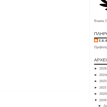
Ένωσις 
ΠΛΗΡ
Ε.Κ.
Προβολή
ΑΡΧΕ
202
►
202
►
202
►
202
►
202
►
201
▼
Δε
►