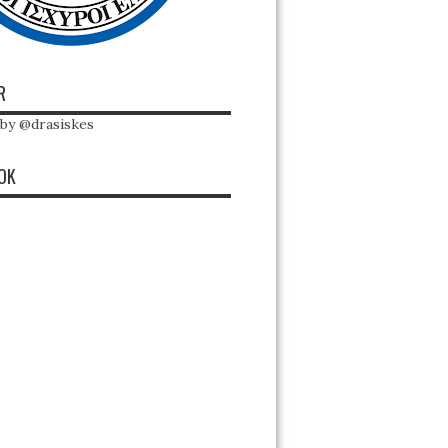
R
by @drasiskes
OK