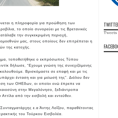
νεται η πληροφορία για προώθηση των
TWITTE
οβίλια, το οποίο συνορεύει με τις Βρετανικές
Tweets 
 κατάλαβε την συγκεκριμένη περιοχή,
ς ομοεθνών μας, στους οποίους δεν επιτρέπεται η
FACEBO
χών της κατοχής.
ήτημα, τοποθετήθηκε ο εκπρόσωπος Τύπου
ιντίκ δήλωσε, “Εχουμε γνώση της συνεχιζόμενης
κολουθούμε. Βρισκόμαστε σε επαφή και με τις
υπάρχει ένταση και για μείωσή της”. Διόλου δεν
τάση των ΟΗΕδων, οι οποίοι ενώ έπρεπε να
ικαιοσύνη στην Μεγαλόνησο, ξεδιάντροπα
Αττίλα από την εισβολή και εντεύθεν.
ο Συνταγματάρχης ε.α Άντης Λοΐζου, παραθέτοντας
πρακτικής του Τούρκου Εισβολέα.