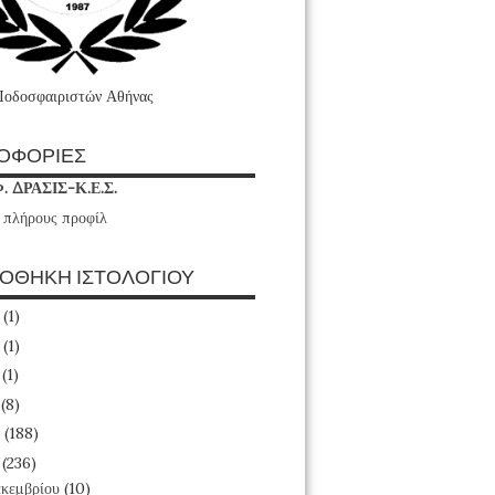
Ποδοσφαιριστών Αθήνας
ΟΦΟΡΙΕΣ
Φ. ΔΡΑΣΙΣ-Κ.Ε.Σ.
 πλήρους προφίλ
ΙΟΘΗΚΗ ΙΣΤΟΛΟΓΙΟΥ
6
(1)
4
(1)
3
(1)
1
(8)
0
(188)
9
(236)
κεμβρίου
(10)