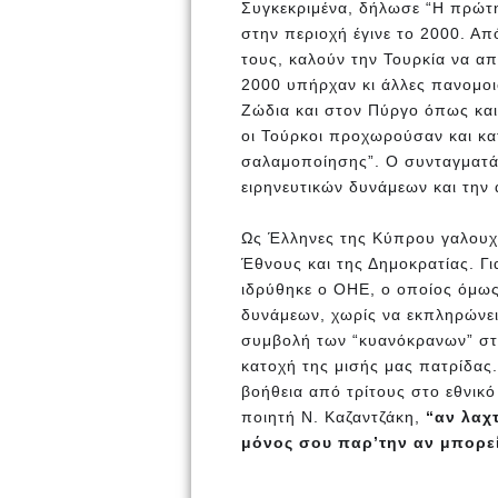
Συγκεκριμένα, δήλωσε “Η πρώτ
στην περιοχή έγινε το 2000. Απ
τους, καλούν την Τουρκία να απ
2000 υπήρχαν κι άλλες πανομο
Ζώδια και στον Πύργο όπως και
οι Τούρκοι προχωρούσαν και κα
σαλαμοποίησης”. Ο συνταγματά
ειρηνευτικών δυνάμεων και την
Ως Έλληνες της Κύπρου γαλουχη
Έθνους και της Δημοκρατίας. Γι
ιδρύθηκε ο ΟΗΕ, ο οποίος όμως
δυνάμεων, χωρίς να εκπληρώνει
συμβολή των “κυανόκρανων” στη
κατοχή της μισής μας πατρίδας
βοήθεια από τρίτους στο εθνικ
ποιητή Ν. Καζαντζάκη,
“αν λαχτ
μόνος σου παρ’την αν μπορείς