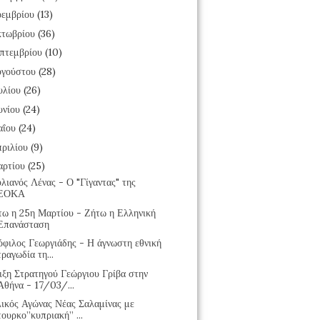
εμβρίου
(13)
τωβρίου
(36)
πτεμβρίου
(10)
υγούστου
(28)
υλίου
(26)
υνίου
(24)
αΐου
(24)
ριλίου
(9)
αρτίου
(25)
λιανός Λένας - Ο "Γίγαντας" της
ΕΟΚΑ
τω η 25η Μαρτίου - Ζήτω η Ελληνική
Επανάσταση
όφιλος Γεωργιάδης - Η άγνωστη εθνική
τραγωδία τη...
ιξη Στρατηγού Γεώργιου Γρίβα στην
Αθήνα - 17/03/...
λικός Αγώνας Νέας Σαλαμίνας με
τουρκο”κυπριακή” ...