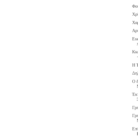
Φο
Χρ
Χα
Αρ
Ευ
Κκ
Η 
Δη
Ο 
Έκ
Γρ
Γρ
Επ