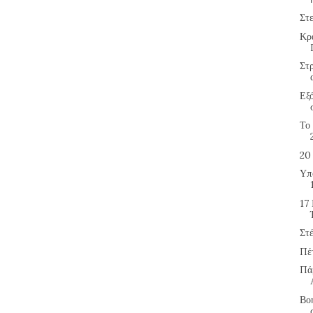
Στ
Κρ
Στ
Εξ
Το
20
Υπ
17 
Στ
Πέ
Πά
Βοή