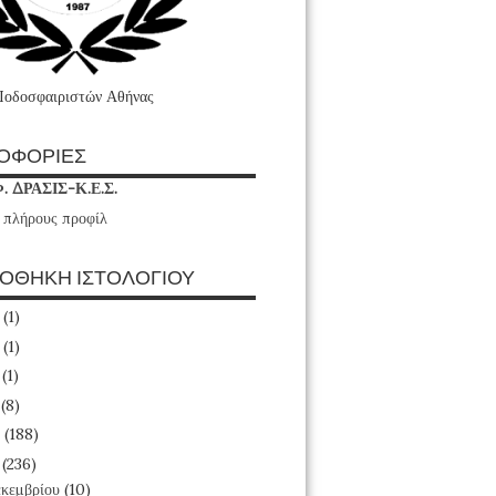
Ποδοσφαιριστών Αθήνας
ΟΦΟΡΙΕΣ
Φ. ΔΡΑΣΙΣ-Κ.Ε.Σ.
 πλήρους προφίλ
ΙΟΘΗΚΗ ΙΣΤΟΛΟΓΙΟΥ
6
(1)
4
(1)
3
(1)
1
(8)
0
(188)
9
(236)
κεμβρίου
(10)