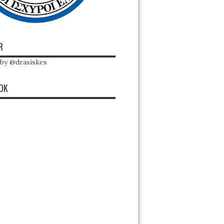
R
by @drasiskes
OK