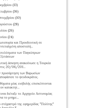
εμβρίου
(13)
τωβρίου
(36)
πτεμβρίου
(10)
υγούστου
(28)
υλίου
(26)
υνίου
(24)
ωτοπορία και Προοδευτική σε
εντεταλμένη αποστολή...
οτελέσματα των Παγκύπριων
Εξετάσεων
υτική άσκηση ανακοίνωσε η Τουρκία
στις 20/06/201...
ν προσάρτηση των Βαρωσίων
αποφάσισε το ψευδοκράτος.
θύματα μίας εισβολής επισκέπτονται
τον κατακτητ...
ευνα διέταξε το Αρχηγείο Αστυνομίας
για το μνημε...
ο στόχαστρό της εφημερίδας "Πολίτης"
η δασκάλα Ε...