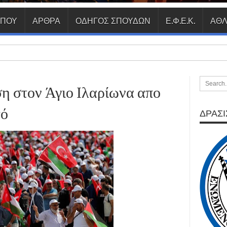
ΥΠΟΥ
ΑΡΘΡΑ
ΟΔΗΓΟΣ ΣΠΟΥΔΩΝ
Ε.Φ.Ε.Κ.
ΑΘΛ
η στον Άγιο Ιλαρίωνα απο
τό
ΔΡΑΣΙΣ