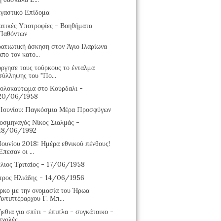
εγαστικό Επίδομα
ατικές Υποτροφίες - Βοηθήματα
Παθόντων
ρατιωτική άσκηση στον Άγιο Ιλαρίωνα
απο τον κατο...
όργησε τους τούρκους το ένταλμα
σύλληψης του "Πο...
 ολοκαύτωμα στο Κούρδαλι -
20/06/1958
 Ιουνίου: Παγκόσμια Μέρα Προσφύγων
οσμηναγός Νίκος Σιαλμάς -
18/06/1992
Ιουνίου 2018: Ημέρα εθνικού πένθους!
Έπεσαν οι ...
έλιος Τριταίος - 17/06/1958
τρος Ηλιάδης - 14/06/1956
ρκο με την ονομασία του Ήρωα
Αντιπτέραρχου Γ. Μπ...
εθια για σπίτι - έπιπλα - συγκάτοικο -
σχολές