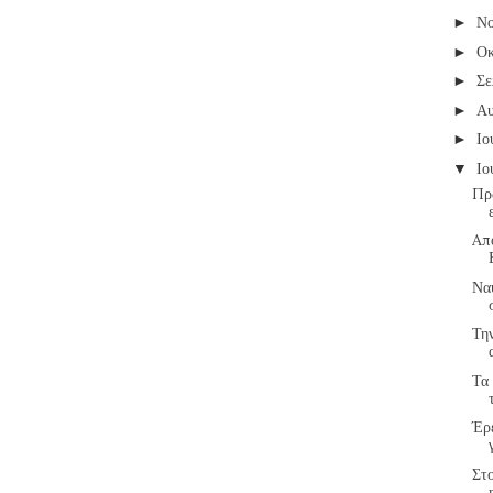
Νο
►
Οκ
►
Σε
►
Α
►
Ιο
►
Ιο
▼
Πρ
Aπ
Να
Τη
Τα 
Έρ
Στ