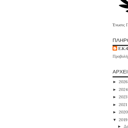
Ένωσις 
ΠΛΗΡ
Ε.Κ.
Προβολή
ΑΡΧΕ
202
►
202
►
202
►
202
►
202
►
201
▼
Δε
►