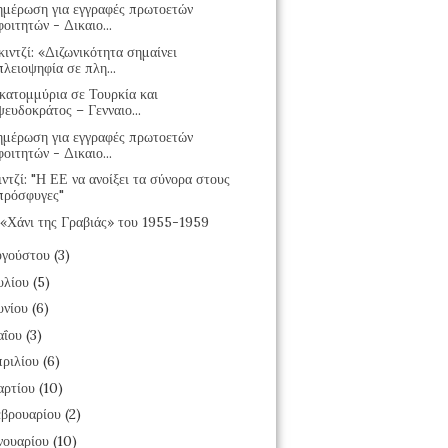
ημέρωση για εγγραφές πρωτοετών
φοιτητών - Δικαιο...
ιντζί: «Διζωνικότητα σημαίνει
πλειοψηφία σε πλη...
κατομμύρια σε Τουρκία και
ψευδοκράτος – Γενναιο...
ημέρωση για εγγραφές πρωτοετών
φοιτητών - Δικαιο...
ντζί: "Η ΕΕ να ανοίξει τα σύνορα στους
πρόσφυγες"
 «Χάνι της Γραβιάς» του 1955-1959
υγούστου
(3)
υλίου
(5)
υνίου
(6)
αΐου
(3)
ριλίου
(6)
αρτίου
(10)
βρουαρίου
(2)
νουαρίου
(10)