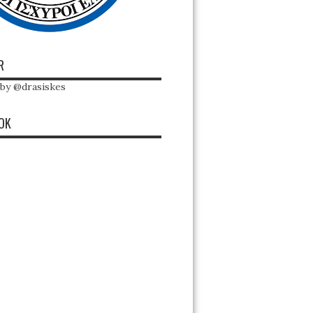
R
by @drasiskes
OK