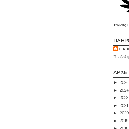
Ένωσις 
ΠΛΗΡ
Ε.Κ.
Προβολή
ΑΡΧΕ
202
►
202
►
202
►
202
►
202
►
201
►
201
►