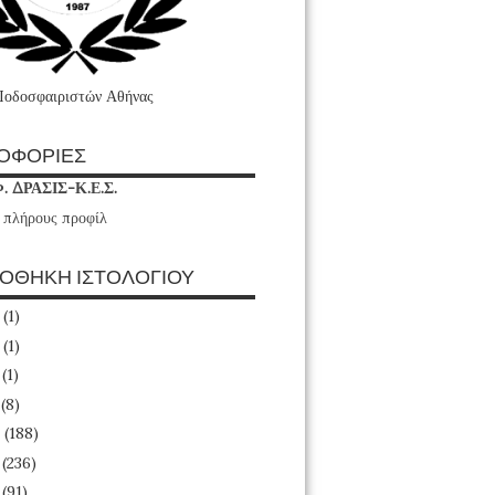
Ποδοσφαιριστών Αθήνας
ΟΦΟΡΙΕΣ
Φ. ΔΡΑΣΙΣ-Κ.Ε.Σ.
 πλήρους προφίλ
ΙΟΘΗΚΗ ΙΣΤΟΛΟΓΙΟΥ
6
(1)
4
(1)
3
(1)
1
(8)
0
(188)
9
(236)
8
(91)