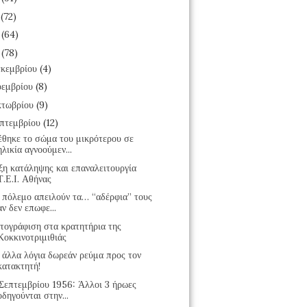
7
(72)
6
(64)
5
(78)
κεμβρίου
(4)
εμβρίου
(8)
τωβρίου
(9)
πτεμβρίου
(12)
έθηκε το σώμα του μικρότερου σε
ηλικία αγνοούμεν...
ξη κατάληψης και επαναλειτουργία
Τ.Ε.Ι. Αθήνας
 πόλεμο απειλούν τα… “αδέρφια” τους
αν δεν επωφε...
τογράφιση στα κρατητήρια της
Κοκκινοτριμιθιάς
 άλλα λόγια δωρεάν ρεύμα προς τον
κατακτητή!
 Σεπτεμβρίου 1956: Άλλοι 3 ήρωες
οδηγούνται στην...