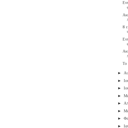
Εν
Ακκ
8 ε
Εν
Ακι
Το
Α
►
Ιο
►
Ιο
►
Μ
►
Απ
►
Μ
►
Φε
►
Ια
►