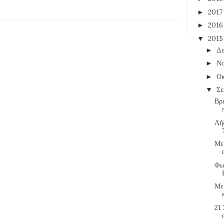
201
►
201
►
201
▼
Δε
►
Νο
►
Οκ
►
Σε
▼
Βρ
Λή
Με
Φω
Με
21