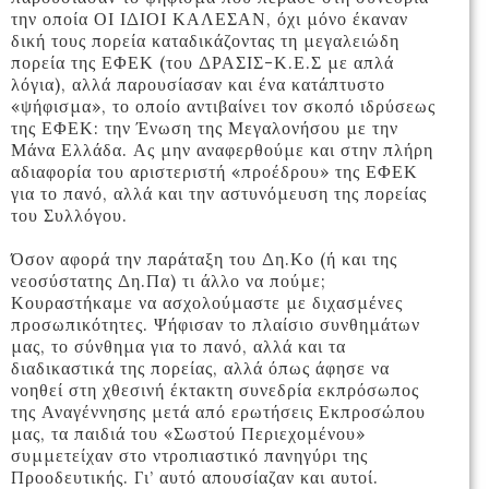
την οποία ΟΙ ΙΔΙΟΙ ΚΑΛΕΣΑΝ, όχι μόνο έκαναν
δική τους πορεία καταδικάζοντας τη μεγαλειώδη
πορεία της ΕΦΕΚ (του ΔΡΑΣΙΣ-Κ.Ε.Σ με απλά
λόγια), αλλά παρουσίασαν και ένα κατάπτυστο
«ψήφισμα», το οποίο αντιβαίνει τον σκοπό ιδρύσεως
της ΕΦΕΚ: την Ένωση της Μεγαλονήσου με την
Μάνα Ελλάδα. Ας μην αναφερθούμε και στην πλήρη
αδιαφορία του αριστεριστή «προέδρου» της ΕΦΕΚ
για το πανό, αλλά και την αστυνόμευση της πορείας
του Συλλόγου.
Όσον αφορά την παράταξη του Δη.Κο (ή και της
νεοσύστατης Δη.Πα) τι άλλο να πούμε;
Κουραστήκαμε να ασχολούμαστε με διχασμένες
προσωπικότητες. Ψήφισαν το πλαίσιο συνθημάτων
μας, το σύνθημα για το πανό, αλλά και τα
διαδικαστικά της πορείας, αλλά όπως άφησε να
νοηθεί στη χθεσινή έκτακτη συνεδρία εκπρόσωπος
της Αναγέννησης μετά από ερωτήσεις Εκπροσώπου
μας, τα παιδιά του «Σωστού Περιεχομένου»
συμμετείχαν στο ντροπιαστικό πανηγύρι της
Προοδευτικής. Γι’ αυτό απουσίαζαν και αυτοί.