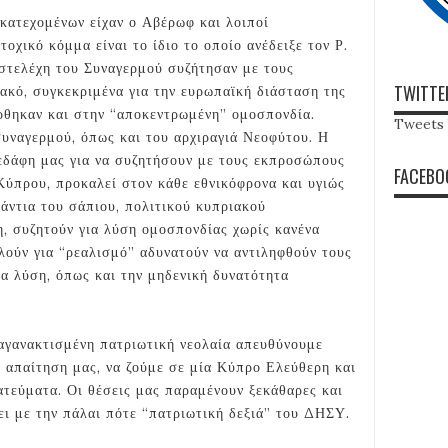
κατεχομένων είχαν ο Αβέρωφ και λοιποί
οχικό κόμμα είναι το ίδιο το οποίο ανέδειξε τον Ρ.
 στελέχη του Συναγερμού συζήτησαν με τους
TWITTE
ακό, συγκεκριμένα για την ευρωπαϊκή διάσταση της
θηκαν και στην “αποκεντρωμένη” ομοσπονδία.
Tweets 
υναγερμού, όπως και του αρχιραγιά Νεοφύτου. Η
εδάφη μας για να συζητήσουν με τους εκπροσώπους
FACEBO
Κύπρου, προκαλεί στον κάθε εθνικόφρονα και υγιώς
τάντια του σάπιου, πολιτικού κυπριακού
η, συζητούν για λύση ομοσπονδίας χωρίς κανένα
λούν για “ρεαλισμό” αδυνατούν να αντιληφθούν τους
ια λύση, όπως και την μηδενική δυνατότητα
 αγανακτισμένη πατριωτική νεολαία απευθύνουμε
η απαίτηση μας, να ζούμε σε μία Κύπρο Ελεύθερη και
ατεύματα. Οι θέσεις μας παραμένουν ξεκάθαρες και
ει με την πάλαι πότε “πατριωτική δεξιά” του ΔΗΣΥ.