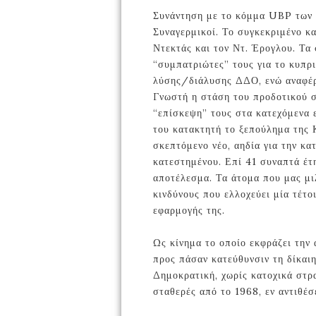
Συνάντηση με το κόμμα UBP των 
Συναγερμικοί. Το συγκεκριμένο κατ
Ντεκτάς και τον Ντ. Έρογλου. Τα
“συμπατριώτες” τους για το κυπρι
λύσης/διάλυσης ΔΔΟ, ενώ αναφέρ
Γνωστή η στάση του προδοτικού σ
“επίσκεψη” τους στα κατεχόμενα 
του κατακτητή το ξεπούλημα της 
σκεπτόμενο νέο, αηδία για την κα
κατεστημένου. Επί 41 συναπτά έτ
αποτέλεσμα. Τα άτομα που μας μι
κινδύνους που ελλοχεύει μία τέτο
εφαρμογής της.
Ως κίνημα το οποίο εκφράζει την
προς πάσαν κατεύθυνσιν τη δίκαι
Δημοκρατική, χωρίς κατοχικά στρ
σταθερές από το 1968, εν αντιθέσ