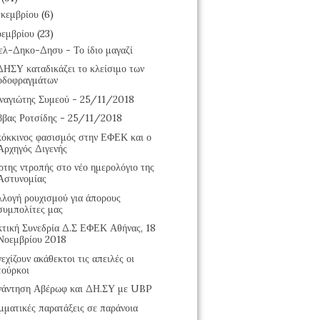
κεμβρίου
(6)
εμβρίου
(23)
ελ-Δηκο-Δησυ - Το ίδιο μαγαζί
ΔΗΣΥ καταδικάζει το κλείσιμο των
οδοφραγμάτων
ναγιώτης Συμεού - 25/11/2018
ββας Ροτσίδης - 25/11/2018
κόκκινος φασισμός στην ΕΦΕΚ και ο
Αρχηγός Διγενής
ρτης ντροπής στο νέο ημερολόγιο της
Αστυνομίας
λλογή ρουχισμού για άπορους
συμπολίτες μας
κτική Συνεδρία Δ.Σ ΕΦΕΚ Αθήνας, 18
Νοεμβρίου 2018
εχίζουν ακάθεκτοι τις απειλές οι
τούρκοι
νάντηση Αβέρωφ και ΔΗ.ΣΥ με UBP
μματικές παρατάξεις σε παράνοια