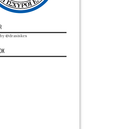
R
by @drasiskes
OK