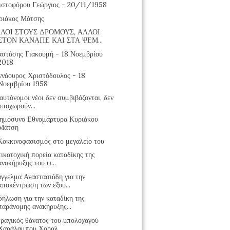
ιστοφόρου Γεώργιος - 20/11/1958
ριάκος Μάτσης
ΛΟΙ ΣΤΟΥΣ ΔΡΟΜΟΥΣ, ΑΛΛΟΙ
ΣΤΟΝ ΚΑΝΑΠΕ ΚΑΙ ΣΤΑ ΨΕΜ...
αστάσης Γιακουμή - 18 Νοεμβρίου
2018
ννάουρος Χριστόδουλος - 18
Νοεμβρίου 1958
αυτόνομοι νέοι δεν συμβιβάζονται, δεν
υποχωρούν...
ημόσυνο Εθνομάρτυρα Κυριάκου
Μάτση
Κοκκινοφασισμός στο μεγαλείο του
ικατοχική πορεία καταδίκης της
ανακήρυξης του ψ...
άγγελμα Αναστασιάδη για την
αποκέντρωση των εξου...
δήλωση για την καταδίκη της
παράνομης ανακήρυξης...
τραγικός θάνατος του υπολοχαγού
Χαράλαμπου Χαραλ...