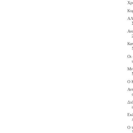
Χρ
Κυ
ΑΛ
Αν
Κα
Οι 
Μν
Ο 
Αντ
Δι
Εκ
Ο 