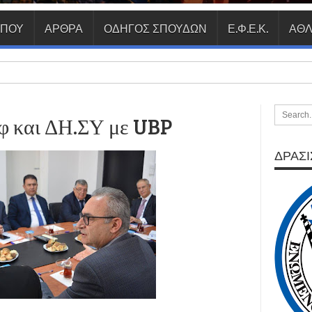
ΥΠΟΥ
ΑΡΘΡΑ
ΟΔΗΓΟΣ ΣΠΟΥΔΩΝ
Ε.Φ.Ε.Κ.
ΑΘΛ
φ και ΔΗ.ΣΥ με UBP
ΔΡΑΣΙΣ