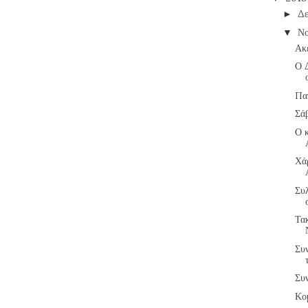
Δε
►
Νο
▼
Ακ
Ο 
Πα
Σά
Ο 
Χά
Συ
Τα
Συν
Συ
Κο