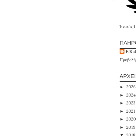
Ένωσις 
ΠΛΗΡ
Ε.Κ.
Προβολή
ΑΡΧΕ
202
►
202
►
202
►
202
►
202
►
201
►
201
▼