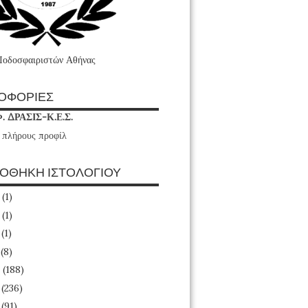
Ποδοσφαιριστών Αθήνας
ΟΦΟΡΙΕΣ
Φ. ΔΡΑΣΙΣ-Κ.Ε.Σ.
 πλήρους προφίλ
ΙΟΘΗΚΗ ΙΣΤΟΛΟΓΙΟΥ
6
(1)
4
(1)
3
(1)
1
(8)
0
(188)
9
(236)
8
(91)