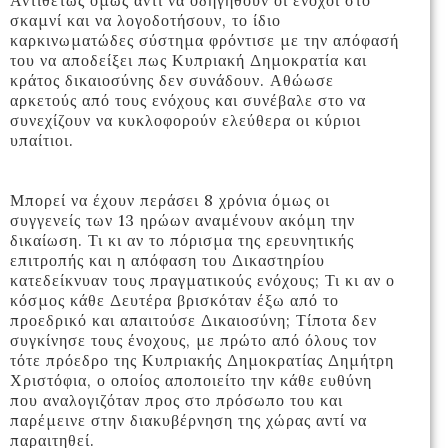
Αντιθέτως όμως αντί να οδηγηθούν οι ένοχοι στο
σκαμνί και να λογοδοτήσουν, το ίδιο
καρκινωματώδες σύστημα φρόντισε με την απόφασή
του να αποδείξει πως Κυπριακή Δημοκρατία και
κράτος δικαιοσύνης δεν συνάδουν. Αθώωσε
αρκετούς από τους ενόχους και συνέβαλε στο να
συνεχίζουν να κυκλοφορούν ελεύθερα οι κύριοι
υπαίτιοι.
Μπορεί να έχουν περάσει 8 χρόνια όμως οι
συγγενείς των 13 ηρώων αναμένουν ακόμη την
δικαίωση. Τι κι αν το πόρισμα της ερευνητικής
επιτροπής και η απόφαση του Δικαστηρίου
κατεδείκνυαν τους πραγματικούς ενόχους; Τι κι αν ο
κόσμος κάθε Δευτέρα βρισκόταν έξω από το
προεδρικό και απαιτούσε Δικαιοσύνη; Τίποτα δεν
συγκίνησε τους ένοχους, με πρώτο από όλους τον
τότε πρόεδρο της Κυπριακής Δημοκρατίας Δημήτρη
Χριστόφια, ο οποίος αποποιείτο την κάθε ευθύνη
που αναλογιζόταν προς στο πρόσωπο του και
παρέμεινε στην διακυβέρνηση της χώρας αντί να
παραιτηθεί.