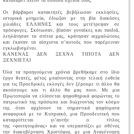
καταλάβει πλέον τα ύπουλα σχέδια τους.
Οι βάρβαροι κατακτητές βεβήλωσαν εκκλησίες,
ιστορικά μνημεία, έδιωξαν με τη βία διακόσες
χιλιάδες ΕΛΛΗΝΕΣ και τους μετέτρεψαν σε
πρόσφυγες. Σκότωσαν, βίασαν γυναίκες και παιδιά,
λεηλάτησαν τα σπίτια μας, κράτησαν αιχμαλώτους
και έκαναν τα αίσχιστα σ’αυτούς που παρέμειναν
εγκλωβισμένοι.
ΚΑΝΕΝΑΣ ΔΕΝ ΞΕΧΝΑ ΤΙΠΟΤΑ ΔΕΝ
ΞΕΧΝΙΕΤΑΙ
Όλα τα προηγούμενα χρόνια βρεθήκαμε στο ίδιο
έργο θεατές, φέτος μπαίνοντας στην τελική ευθεία
για τις Προεδρικές εκλογές δεν ξέρουμε τι άλλο θα
ακούσουμε και τι άλλο θα μας πουν. Με μια
Πρωτοπορία να ελίσσεται ψηφοθηρικά φορώντας το
πατριωτικό της πρόσωπο και διώχνοντας τον κόσμο
της όταν αρχίσουν τα σημαντικά ψηφίσματα
αναφορικά με το Κυπριακό, μια Προοδευτική που
καταρρίπτεται γι’αυτήν ο τίτλος
της
«
φοιτητομάνας
»
και να υπερασπίζει με σθένος
την διακυβέρνηση Χριστόφια, με μια Αναγέννηση