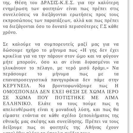
της. Θέση του ΔΡΑΣΙΣ-Κ.Ε.Σ. για την καλύτερη
ενημέρωση των φοιτητών είναι πως πρέπει στις
συνελεύσεις να διεξάγονται ερωτήσεις προς τους
εκπροσώπους των παρατάξεων, αλλά και πως πρέπει
να διεξάγονται όσο το δυνατό περισσότερες Γ.Σ κάθε
χρόνο.
Σε καλούμε να συμπορευτείς μαζί μας για να
δώσουμε ηχήρο το μήνυμα πως
«
Η γης δεν έχει
κρικέλια για να την πάρουν στον ώ
µ
ο και να φύγουν
μήτε
µ
πορούν, όσο κι αν είναι διψασ
µ
ένοι να
γλυκάνουν το πέλαγο,
µ
ε νερό
µ
ισό δρά
µ
ι.
»
Να
περάσουμε το μήνυμα πως με τα
επαναπροσεγγιστικά πανηγυράκια δεν πάμε στην
ΚΕΡΥΝΕΙΑ. Να βροντοφωνάξουμε πως Η
ΟΜΟΣΠΟΝΔΙΑ ΔΕΝ ΕΧΕΙ ΘΕΣΗ ΣΕ ΧΩΜΑ ΙΕΡΟ
ΣΕ ΧΩΜΑ ΠΟΥ ΠΟΤΙΣΤΗΚΕ ΜΕ ΑΙΜΑ
ΕΛΛΗΝΙΚΟ. Ελάτε να τους πούμε πως η
απελευθέρωση είναι η μοναδική λύση, και πως θα
είμαστε ενάντια σε κάθε σχέδιο ξεπουλήματος της
εθνικής μας σκέψης και συνείδησης. Πρέπει να τους
δείξουμε πως οι φοιτητές της Αθήνας έχουν