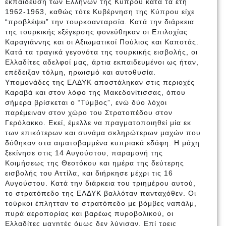
εκπαίδευση των Ελλήνων της Κύπρου κατά τα έτη
1962-1963, καθώς τότε Κυβέρνηση της Κύπρου είχε
“προβλέψει” την τουρκοανταρσία. Κατά την διάρκεια
της τουρκικής εξέγερσης φονεύθηκαν οι Επιλοχίας
Καραγιάννης και οι Αξιωματικοί Πούλιος και Καποτάς.
Κατά τα τραγικά γεγονότα της τουρκικής εισβολής, οι
Ελλαδίτες αδελφοί μας, άρτια εκπαιδευμένοι ως ήταν,
επέδειξαν τόλμη, ηρωισμό και αυτοθυσία.
Υπομονάδες της ΕΛΔΥΚ αποστάληκαν στις περιοχές
Καραβά και στον λόφο της Μακεδονίτισσας, όπου
σήμερα βρίσκεται ο “Τύμβος”, ενώ δύο λόχοι
παρέμειναν στον χώρο του Στρατοπέδου στον
Γερόλακκο. Εκεί, έμελλε να πραγματοποιηθεί μία εκ
των επικότερων και συνάμα σκληρώτερων μαχών που
δόθηκαν στα αιματοβαμμένα κυπριακά εδάφη. Η μάχη
ξεκίνησε στις 14 Αυγούστου, παραμονή της
Κοιμήσεως της Θεοτόκου και ημέρα της δεύτερης
εισβολής του Αττίλα, και διήρκησε μέχρι τις 16
Αυγούστου. Κατά την διάρκεια του τριημέρου αυτού,
το στρατόπεδο της ΕΛΔΥΚ βαλλόταν πανταχόθεν. Οι
τούρκοι έπλητταν το στρατόπεδο με βόμβες ναπάλμ,
πυρά αεροπορίας και βαρέως πυροβολικού, οι
Ελλαδίτες μαχητές όμως δεν λύγισαν. Επί τρεις