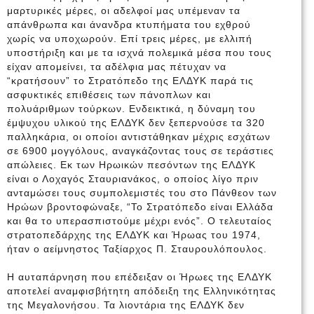
μαρτυρικές μέρες, οι αδελφοί μας υπέμεναν τα
απάνθρωπα και άνανδρα κτυπήματα του εχθρού
χωρίς να υποχωρούν. Επί τρεις μέρες, με ελλιπή
υποστήριξη και με τα ισχνά πολεμικά μέσα που τους
είχαν απομείνει, τα αδέλφια μας πέτυχαν να
“κρατήσουν” το Στρατόπεδο της ΕΛΔΥΚ παρά τις
ασφυκτικές επιθέσεις των πάνοπλων και
πολυάριθμων τούρκων. Ενδεικτικά, η δύναμη του
έμψυχου υλικού της ΕΛΔΥΚ δεν ξεπερνούσε τα 320
παλληκάρια, οι οποίοι αντιστάθηκαν μέχρις εσχάτων
σε 6900 μογγόλους, αναγκάζοντας τους σε τεράστιες
απώλειες. Εκ των Ηρωικών πεσόντων της ΕΛΔΥΚ
είναι ο Λοχαγός Σταυριανάκος, ο οποίος λίγο πριν
ανταμώσει τους συμπολεμιστές του στο Πάνθεον των
Ηρώων βροντοφώναξε, “Το Στρατόπεδο είναι Ελλάδα
και θα το υπερασπιστούμε μέχρι ενός”. Ο τελευταίος
στρατοπεδάρχης της ΕΛΔΥΚ και Ήρωας του 1974,
ήταν ο αείμνηστος Ταξίαρχος Π. Σταυρουλόπουλος.
Η αυταπάρνηση που επέδειξαν οι Ήρωες της ΕΛΔΥΚ
αποτελεί αναμφισβήτητη απόδειξη της Ελληνικότητας
της Μεγαλονήσου. Τα λιοντάρια της ΕΛΔΥΚ δεν