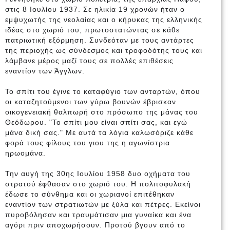
στις 8 Ιουλίου 1937. Σε ηλικία 19 χρονών ήταν ο
εμψυχωτής της νεολαίας και ο κήρυκας της ελληνικής
ιδέας στο χωριό του, πρωτοστατώντας σε κάθε
πατριωτική εξόρμηση. Συνδεόταν με τους αντάρτες
της περιοχής ως σύνδεσμος και τροφοδότης τους και
λάμβανε μέρος μαζί τους
σε πολλές επιθέσεις
εναντίον των Άγγλων.
Το σπίτι του έγινε το καταφύγιο των ανταρτών, όπου
οι καταζητούμενοι των γύρω βουνών έβρισκαν
οικογενειακή θαλπωρή στο πρόσωπο της μάνας του
Θεόδωρου. "Το σπίτι μου είναι σπίτι σας, και εγώ
μάνα δική σας." Με αυτά τα λόγια καλωσόριζε κάθε
φορά τους φίλους του γιου της η αγωνίστρια
ηρωομάνα.
Την αυγή της 30ης Ιουλίου 1958 δυο οχήματα του
στρατού έφθασαν στο χωριό του. Η πολιτοφυλακή
έδωσε το σύνθημα και οι χωριανοί επιτέθηκαν
εναντίον των στρατιωτών με ξύλα και πέτρες. Εκείνοι
πυροβόλησαν και τραυμάτισαν μια γυναίκα και ένα
αγόρι πριν αποχωρήσουν. Προτού βγουν από το