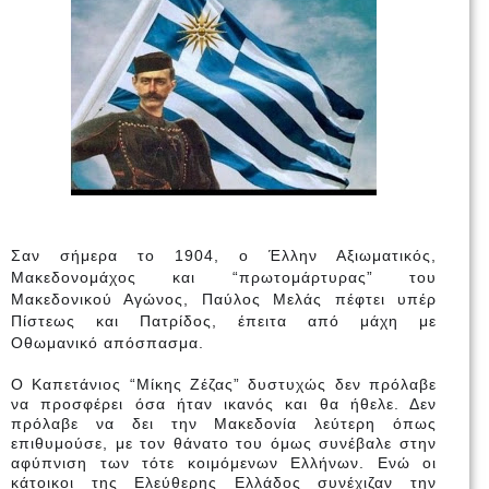
Σαν σήμερα το 1904, ο Έλλην Αξιωματικός,
Μακεδονομάχος και “πρωτομάρτυρας” του
Μακεδονικού Αγώνος, Παύλος Μελάς πέφτει υπέρ
Πίστεως και Πατρίδος, έπειτα από μάχη με
Οθωμανικό απόσπασμα.
Ο Καπετάνιος “Μίκης Ζέζας” δυστυχώς δεν πρόλαβε
να προσφέρει όσα ήταν ικανός και θα ήθελε. Δεν
πρόλαβε να δει την Μακεδονία λεύτερη όπως
επιθυμούσε, με τον θάνατο του όμως συνέβαλε στην
αφύπνιση των τότε κοιμόμενω
ν Ελλήνων. Ενώ οι
κάτοικοι της Ελεύθερης Ελλάδος συνέχιζαν την