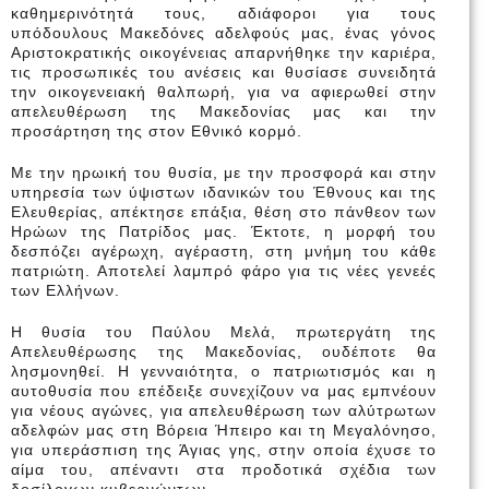
καθημερινότητά τους, αδιάφοροι για τους
υπόδουλους Μακεδόνες αδελφούς μας, ένας γόνος
Αριστοκρατικής οικογένειας απαρνήθηκε την καριέρα,
τις προσωπικές του ανέσεις και θυσίασε συνειδητά
την οικογενειακή θαλπωρή, για να αφιερωθεί στην
απελευθέρωση της Μακεδονίας μας και την
προσάρτηση της στον Εθνικό κορμό.
Με την ηρωική του θυσία, με την προσφορά και στην
υπηρεσία των ύψιστων ιδανικών του Έθνους και της
Ελευθερίας, απέκτησε επάξια, θέση στο πάνθεον των
Ηρώων της Πατρίδος μας. Έκτοτε, η μορφή του
δεσπόζει αγέρωχη, αγέραστη, στη μνήμη του κάθε
πατριώτη. Αποτελεί λαμπρό φάρο για τις νέες γενεές
των Ελλήνων.
Η θυσία του Παύλου Μελά, πρωτεργάτη της
Απελευθέρωσης της Μακεδονίας, ουδέποτε θα
λησμονηθεί. Η γενναιότητα, ο πατριωτισμός και η
αυτοθυσία που επέδειξε συνεχίζουν να μας εμπνέουν
για νέους αγώνες, για απελευθέρωση των αλύτρωτων
αδελφών μας στη Βόρεια Ήπειρο και τη Μεγαλόνησο,
για υπεράσπιση της Άγιας γης, στην οποία έχυσε το
αίμα του, απέναντι στα προδοτικά σχέδια των