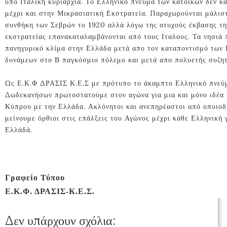
υπό Ιταλική κυριαρχία. Το Ελληνικό πνεύμα των κατοίκων δεν κ
μέχρι και στην Μικρασιατική Εκστρατεία. Παραχωρούνται μάλισ
συνθήκη των Σεβρών το 1920 αλλά λόγω της ατυχούς έκβασης τη
εκστρατείας επανακαταλαμβάνονται από τους Ιταλους. Τα νησιά
πανηγυρικό κλίμα στην Ελλάδα μετά απο τον καταποντισμό των 
δυνάμεων στο Β παγκόσμιο πόλεμο και μετά απο πολυετής συζητ
Ως Ε.Κ.Φ ΔΡΑΣΙΣ Κ.Ε.Σ με πρότυπο το άκαμπτο Ελληνικό πνεύ
Δωδεκανήσων πρωτοστατούμε στον αγώνα για μια και μόνο ιδέ
Κύπρου με την Ελλάδα. Ακλόνητοι και ανεπηρέαστοι από οποιοδ
μείνουμε όρθιοι στις επάλξεις του Αγώνος μέχρι κάθε Ελληνική 
Ελλάδά.
Γραφείο Τύπου
Ε.Κ.Φ. ΔΡΑΣΙΣ-Κ.Ε.Σ.
Δεν υπάρχουν σχόλια: