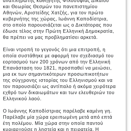
αναπληρωτής καθηγητής Φιλοσοφίας Δικαίου
και Θεωρίας Θεσμών του πανεπιστημίου
Αθηνών, Αριστείδης Χατζής, για τον πρώτο
κυβερνήτης της χώρας, Ιωάννη Καποδίστρια,
στο οποίο παρουσιάζεται ως ο Δικτάτορας που
έδωσε τέλος στην Πρώ
τη Ελληνική Δημοκρατία,
θα πρέπει να μας προβληματίσει αρκετά.
Είναι ντροπή το γεγονός ότι μια επιτροπή, η
οποία συστάθηκε με αφορμή τον σχεδιασμό του
εορτασμού των 200 χρόνων από την Ελληνική
Επανάσταση του 1821, προσπαθεί να μειώσει,
μια εκ των σημαντικότερων προσωπικοτήτων
της σύγχρονης ιστορίας του Ελληνισμού και να
τον παρουσιάζει ως αντίπαλο ή ακόμα χειρότερα
εχθρό των δικαιωμάτων και των ελευθεριών του
Ελληνικού λαού.
Ο Ιωάννης Καποδίστριας παρέλαβε καμένη γη.
Παρέλαβε μία χώρα ερειπωμένη μετά από επτά
έτη πολέμου. Μία χώρα στην οποία παντού
κυριαρχούσε η ληστεία και η πειρατεία. Η