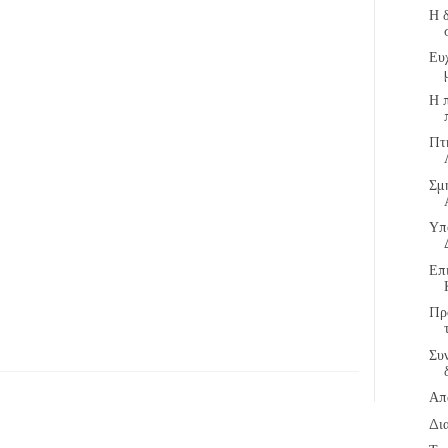
Η 
Ευ
Η 
Πτ
Σμ
Υπ
Επ
Πρ
Συν
Απ
Δι