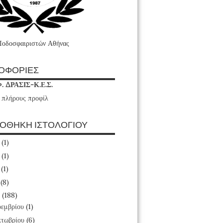
Ποδοσφαιριστών Αθήνας
ΟΦΟΡΙΕΣ
Φ. ΔΡΑΣΙΣ-Κ.Ε.Σ.
 πλήρους προφίλ
ΙΟΘΗΚΗ ΙΣΤΟΛΟΓΙΟΥ
6
(1)
4
(1)
3
(1)
1
(8)
0
(188)
εμβρίου
(1)
τωβρίου
(6)