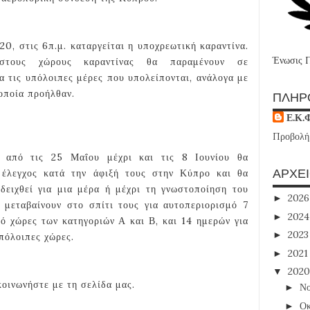
, στις 6π.μ. καταργείται η υποχρεωτική καραντίνα.
Ένωσις 
 στους χώρους καραντίνας θα παραμένουν σε
α τις υπόλοιπες μέρες που υπολείπονται, ανάλογα με
οποία προήλθαν.
ΠΛΗΡ
Ε.Κ.
Προβολή
 από τις 25 Μαΐου μέχρι και τις 8 Ιουνίου θα
ΑΡΧΕ
ς έλεγχος κατά την άφιξή τους στην Κύπρο και θα
ειχθεί για μια μέρα ή μέχρι τη γνωστοποίηση του
202
►
α μεταβαίνουν στο σπίτι τους για αυτοπεριορισμό 7
202
►
ό χώρες των κατηγοριών Α και Β, και 14 ημερών για
202
►
πόλοιπες χώρες.
202
►
202
▼
κοινωνήστε με τη σελίδα μας.
Νο
►
Οκ
►