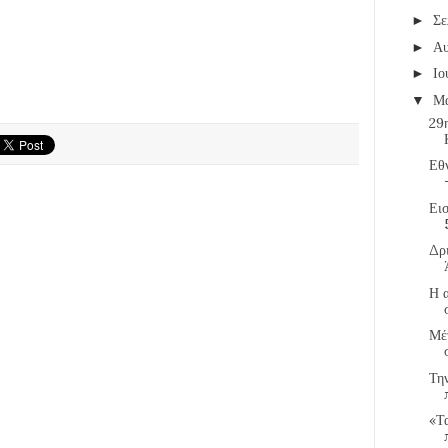
Σε
►
Α
►
Ιο
►
Μ
▼
29
Εθ
Εισ
Δρ
Η α
Μέ
Τη
«Τα