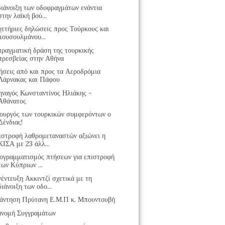
διάνοιξη των οδοφραγμάτων ενάντια
στην λαϊκή βού...
χετήριες δηλώσεις προς Τούρκους και
μουσουλμάνου...
πραγματική δράση της τουρκικής
πρεσβείας στην Αθήνα
ήσεις από και προς τα Αεροδρόμια
Λάρνακας και Πάφου
ηναγός Κωνσταντίνος Ηλιάκης -
Αθάνατος
ουργός των τουρκικών συμφερόντων ο
Δένδιας!
ιστροφή λαθρομεταναστών αξιώνει η
ΚΙΣΑ με 23 άλλ...
ογραμματισμός πτήσεων για επιστροφή
των Κύπριων ...
έντευξη Ακκιντζί σχετικά με τη
διάνοιξη των οδο...
άντηση Πρύτανη Ε.Μ.Π κ. Μπουντουβή
ανομή Συγγραμάτων