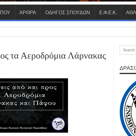
ΥΠΟΥ
ΑΡΘΡΑ
ΟΔΗΓΟΣ ΣΠΟΥΔΩΝ
Ε.Φ.Ε.Κ.
ΑΘΛ
ρος τα Αεροδρόμια Λάρνακας
ΔΡΑΣΙΣ