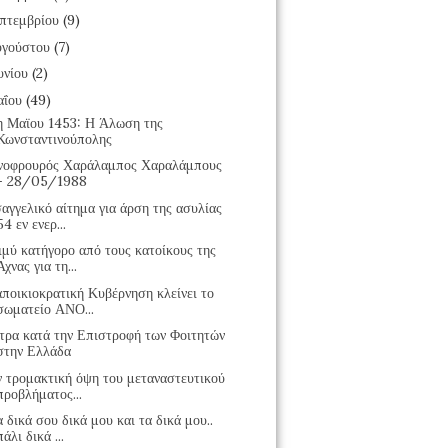
πτεμβρίου
(9)
υγούστου
(7)
υνίου
(2)
αΐου
(49)
η Μαϊου 1453: Η Άλωση της
Κωνσταντινούπολης
νοφρουρός Χαράλαμπος Χαραλάμπους
- 28/05/1988
αγγελικό αίτημα για άρση της ασυλίας
54 εν ενερ...
ιμύ κατήγορο από τους κατοίκους της
Άχνας για τη...
ποικιοκρατική Κυβέρνηση κλείνει το
σωματείο ΑΝΟ...
τρα κατά την Επιστροφή των Φοιτητών
στην Ελλάδα
ν τρομακτική όψη του μεταναστευτικού
προβλήματος...
 δικά σου δικά μου και τα δικά μου..
πάλι δικά ...