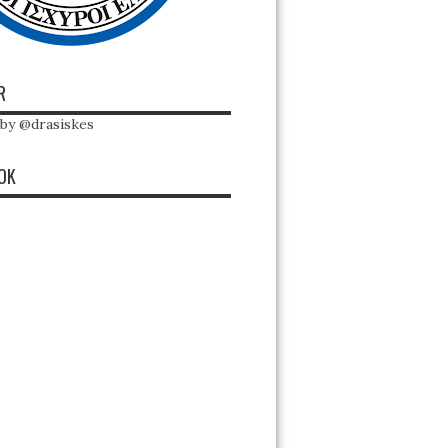
R
by @drasiskes
OK